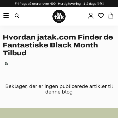
Fri fragt på ordrer over 499,-
Hurtig levering - 1-2 dage 🇩🇰
Se
Menu
Søg
kurv
Hvordan jatak.com Finder de
Fantastiske Black Month
Tilbud
RSS
Beklager, der er ingen publicerede artikler til
denne blog