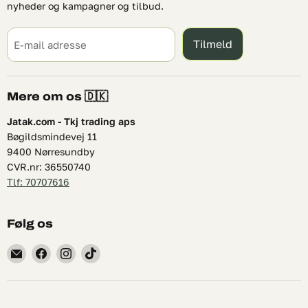
nyheder og kampagner og tilbud.
Tilmeld
E-mail adresse
Mere om os 🇩🇰
Jatak.com - Tkj trading aps
Bøgildsmindevej 11
9400 Nørresundby
CVR.nr: 36550740
Tlf: 70707616
Følg os
Find
Find
Find
Find
os
os
os
os
på
på
på
på
E-
Facebook
Instagram
TikTok