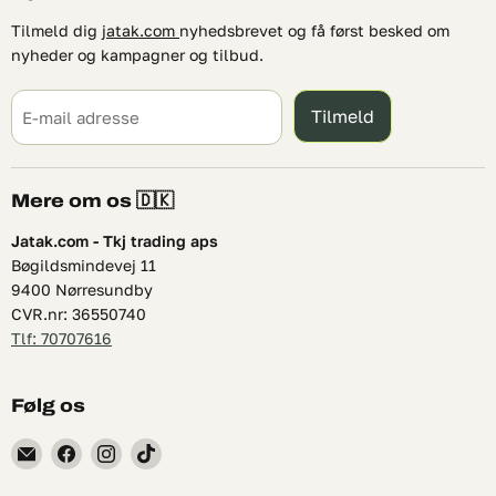
Tilmeld dig
jatak.com
nyhedsbrevet og få først besked om
nyheder og kampagner og tilbud.
Tilmeld
E-mail adresse
Mere om os 🇩🇰
Jatak.com - Tkj trading aps
Bøgildsmindevej 11
9400 Nørresundby
CVR.nr: 36550740
Tlf: 70707616
Følg os
Find
Find
Find
Find
os
os
os
os