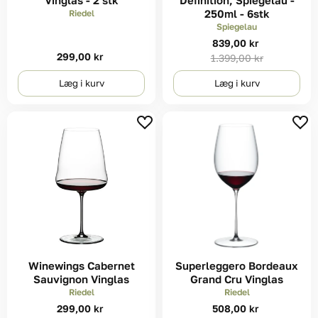
Vinglas - 2 stk
Definition, Spiegelau -
250ml - 6stk
Riedel
Spiegelau
Nuværende
839,00 kr
299,00 kr
Original
1.399,00 kr
pris
pris
Læg i kurv
Læg i kurv
Winewings Cabernet
Superleggero Bordeaux
Sauvignon Vinglas
Grand Cru Vinglas
Riedel
Riedel
299,00 kr
508,00 kr