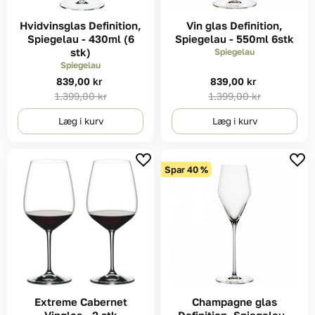
Hvidvinsglas Definition,
Vin glas Definition,
Spiegelau - 430ml (6
Spiegelau - 550ml 6stk
stk)
Spiegelau
Spiegelau
Nuværende
Nuværende
839,00 kr
839,00 kr
Original
Original
1.399,00 kr
1.399,00 kr
pris
pris
pris
pris
Læg i kurv
Læg i kurv
Spar
40
%
Extreme Cabernet
Champagne glas