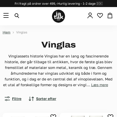
Fri fragt på ordrer over 499,-
Hurtig levering - 1-2 dage 🇩🇰
Se
Menu
Søg
kurv
Hjem
Vinglas
Vinglas
Vinglassets historie Vinglas har en lang og fascinerende
historie, der går tilbage til antikken, hvor de første glas blev
fremstillet af materialer som metal, keramik og træ. Gennem
århundrederne har vinglas udviklet sig både i form og
funktion, og i dag er de en central del af vinoplevelsen. Med
et utal af forskellige former og designs er vingl...
Læs mere
Filtre
Sorter efter