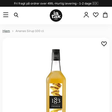
Fri fragt på ordrer over 499,-
Hurtig levering - 1-2 dage 🇩🇰
Se
Menu
Søg
kurv
Hjem
Ananas Sirup 100 cl