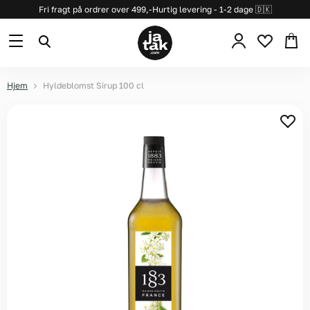
Fri fragt på ordrer over 499,-
Hurtig levering - 1-2 dage 🇩🇰
Se
Menu
Søg
kurv
Hjem
Hyldeblomst Sirup 100 cl