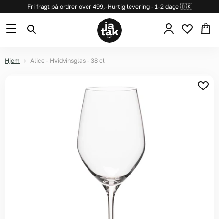
Fri fragt på ordrer over 499,-
Hurtig levering - 1-2 dage 🇩🇰
Se
Menu
Søg
kurv
Hjem
Alice - Hvidvinsglas - 38 cl