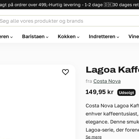
ragt på ordrer over 499,-
Hurtig levering - 1-2 dage 🇩🇰
30 dages ret
eren
Baristaen
Kokken
Indretteren
Vin
Lagoa Kaff
fra
Costa Nova
149,95 kr
Udsolgt
Costa Nova Lagoa Kaffe
enhver kaffeentusiast,
elegance. Denne smukk
Lagoa-serie, der foren
Se mere