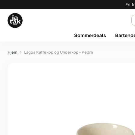
Fri f
Sommerdeals
Bartend
Hjem
Lagoa Kaffekop og Underkop - Pedra