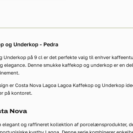
p og Underkop - Pedra
Underkop på 9 cl er det perfekte valg til enhver kaffeentu
 og elegance. Denne smukke kaffekop og underkop er en del
finement.
design er Costa Nova Lagoa Lagoa Kaffekop og Underkop idee
r på kontoret.
sta Nova
elegant og raffineret kollektion af porcelænsprodukter, der
 portugisiske kystby Lagoa. Denne serie kombinerer enkelhe