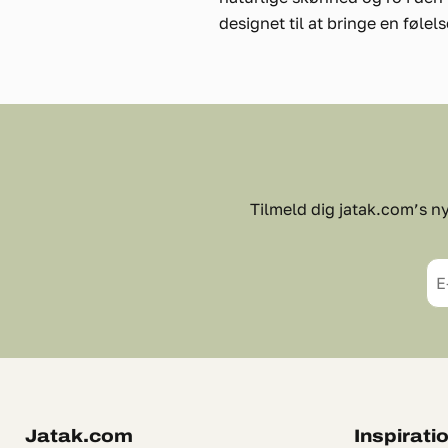
designet til at bringe en følel
Tilmeld dig jatak.com’s ny
E
Jatak.com
Inspirati