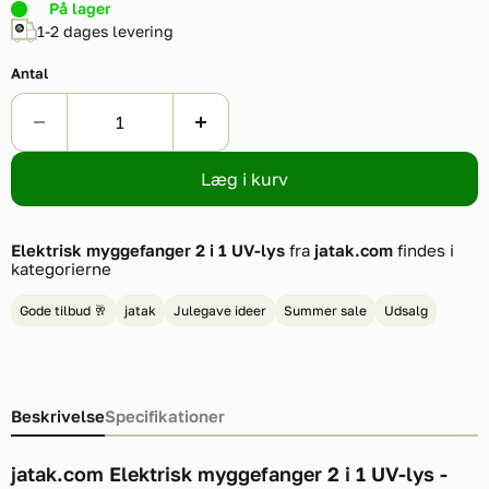
På lager
1-2 dages levering
Antal
Læg i kurv
Elektrisk myggefanger 2 i 1 UV-lys
fra
jatak.com
findes i
kategorierne
Gode tilbud 🥂
jatak
Julegave ideer
Summer sale
Udsalg
Beskrivelse
Specifikationer
jatak.com Elektrisk myggefanger 2 i 1 UV-lys -