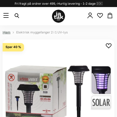
Fri fragt på ordrer over 499,-
Hurtig levering - 1-2 dage 🇩🇰
Se
Menu
Søg
kurv
Hjem
Elektrisk myggefanger 2 i 1 UV-lys
Spar
40
%