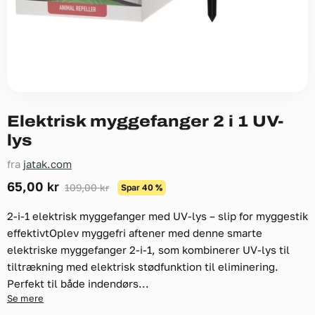
Elektrisk myggefanger 2 i 1 UV-
lys
fra
jatak.com
Nuværende pris
65,00 kr
Original pris
109,00 kr
Spar
40
%
2-i-1 elektrisk myggefanger med UV-lys – slip for myggestik
effektivtOplev myggefri aftener med denne smarte
elektriske myggefanger 2-i-1, som kombinerer UV-lys til
tiltrækning med elektrisk stødfunktion til eliminering.
Perfekt til både indendørs...
Se mere