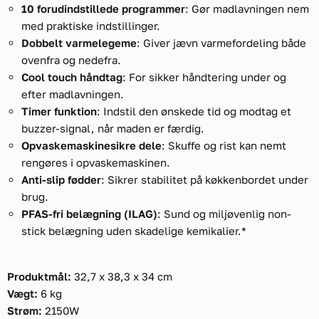
10 forudindstillede programmer
: Gør madlavningen nem
med praktiske indstillinger.
Dobbelt varmelegeme
: Giver jævn varmefordeling både
ovenfra og nedefra.
Cool touch håndtag
: For sikker håndtering under og
efter madlavningen.
Timer funktion
: Indstil den ønskede tid og modtag et
buzzer-signal, når maden er færdig.
Opvaskemaskinesikre dele
: Skuffe og rist kan nemt
rengøres i opvaskemaskinen.
Anti-slip fødder
: Sikrer stabilitet på køkkenbordet under
brug.
PFAS-fri belægning (ILAG)
: Sund og miljøvenlig non-
stick belægning uden skadelige kemikalier.*
Produktmål:
32,7 x 38,3 x 34 cm
Vægt:
6 kg
Strøm:
2150W