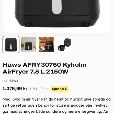
Hâws AFRY30750 Kyholm
AirFryer 7.5 L 2150W
fra
Hâws
Nuværende pris
1.079,99 kr
Original pris
1.798,99 kr
Spar
40
%
Med Kyholm air fryer kan du nemt og hurtigt lave sprøde og
saftige retter uden behov for store mængder olie, hvilket
gør madlavningen både sundere og mere energivenlig. Air