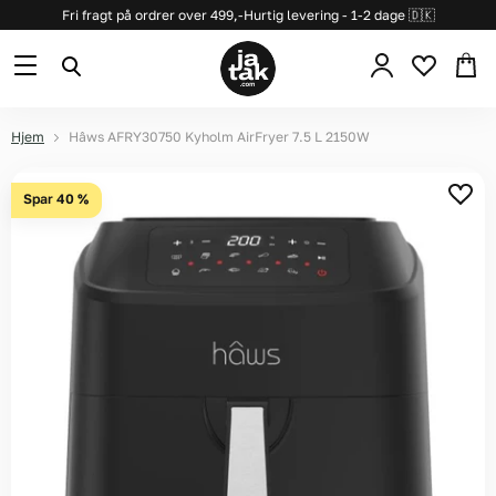
Fri fragt på ordrer over 499,-
Hurtig levering - 1-2 dage 🇩🇰
Se
Menu
Søg
kurv
Hjem
Hâws AFRY30750 Kyholm AirFryer 7.5 L 2150W
Spar
40
%