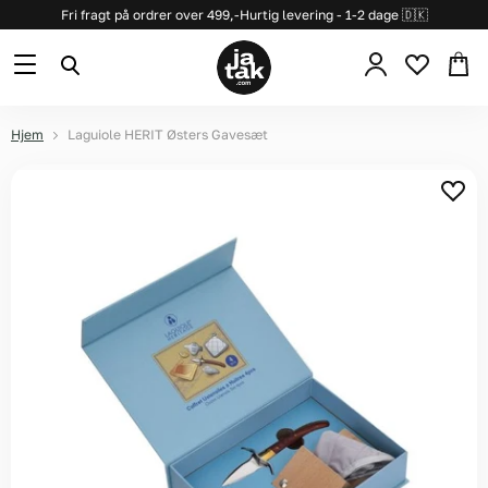
Fri fragt på ordrer over 499,-
Hurtig levering - 1-2 dage 🇩🇰
Se
Menu
Søg
kurv
Hjem
Laguiole HERIT Østers Gavesæt