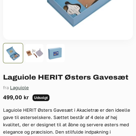
Laguiole HERIT Østers Gavesæt
fra
Laguiole
Nuværende pris
499,00 kr
Udsolgt
Laguiole HERIT Østers Gavesæt i Akacietræ er den ideelle
gave til østerselskere. Sættet består af 4 dele af høj
kvalitet, der er designet til at åbne og servere østers med
elegance og præcision. Den stilfulde indpakning i