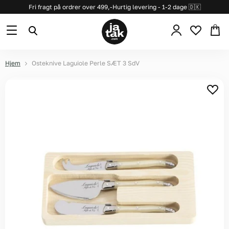
Fri fragt på ordrer over 499,-
Hurtig levering - 1-2 dage 🇩🇰
Se
Menu
Søg
kurv
Hjem
Osteknive Laguiole Perle SÆT 3 SdV