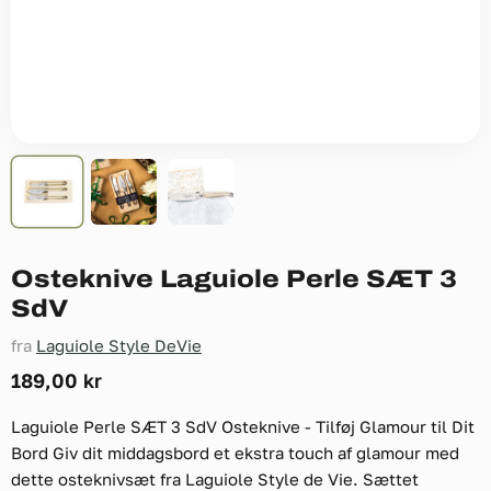
Osteknive Laguiole Perle SÆT 3
SdV
fra
Laguiole Style DeVie
Nuværende pris
189,00 kr
Laguiole Perle SÆT 3 SdV Osteknive - Tilføj Glamour til Dit
Bord Giv dit middagsbord et ekstra touch af glamour med
dette osteknivsæt fra Laguiole Style de Vie. Sættet