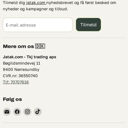
Tilmeld dig
jatak.com
nyhedsbrevet og få først besked om
nyheder og kampagner og tilbud.
Tilmeld
E-mail adresse
Mere om os 🇩🇰
Jatak.com - Tkj trading aps
Bøgildsmindevej 11
9400 Nørresundby
CVR.nr: 36550740
Tlf: 70707616
Følg os
Find
Find
Find
Find
os
os
os
os
på
på
på
på