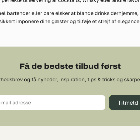
perfekte til servering af cocktails, whisky eller andre favor
el bartender eller bare elsker at blande drinks derhjemme
kert imponere dine gæster og tilføje et strejf af elegance 
Få de bedste tilbud først
hedsbrev og få nyheder, inspiration, tips & tricks og skarpe 
Tilmeld
-mail adresse