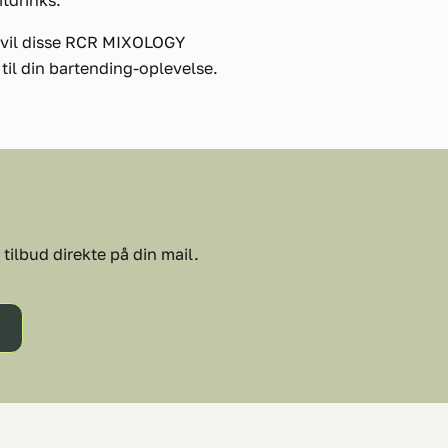
itdrinks.
, vil disse RCR MIXOLOGY
til din bartending-oplevelse.
tilbud direkte på din mail.