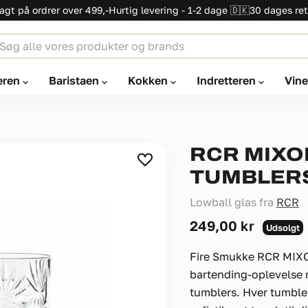
ragt på ordrer over 499,-
Hurtig levering - 1-2 dage 🇩🇰
30 dages ret
eren
Baristaen
Kokken
Indretteren
Vin
RCR MIXO
TUMBLER
Lowball glas fra
RCR
Nuværende pris
249,00 kr
Udsolgt
Fire Smukke RCR MIX
bartending-oplevelse
tumblers. Hver tumbler 