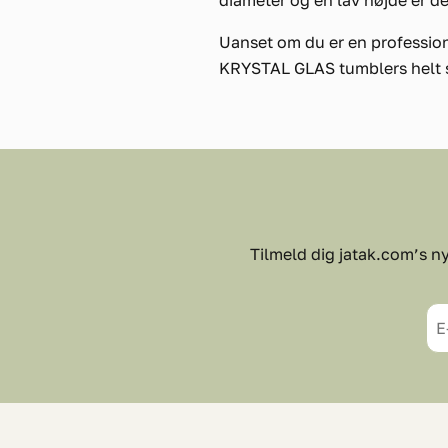
diameter og en lav højde er de 
Uanset om du er en profession
KRYSTAL GLAS tumblers helt sik
Tilmeld dig jatak.com’s ny
E