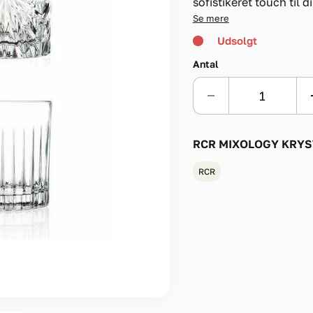
sofistikeret touch til di
Se mere
Udsolgt
Antal
RCR MIXOLOGY KRYST
RCR