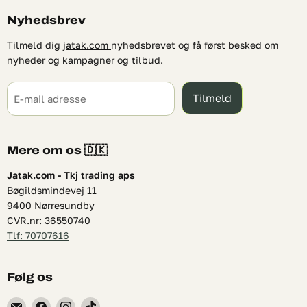
Nyhedsbrev
Tilmeld dig
jatak.com
nyhedsbrevet og få først besked om
nyheder og kampagner og tilbud.
Tilmeld
E-mail adresse
Mere om os 🇩🇰
Jatak.com - Tkj trading aps
Bøgildsmindevej 11
9400 Nørresundby
CVR.nr: 36550740
Tlf: 70707616
Følg os
Find
Find
Find
Find