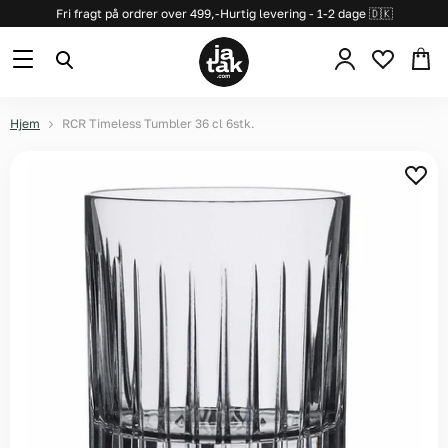
Fri fragt på ordrer over 499,-
Hurtig levering - 1-2 dage 🇩🇰
Se
Menu
Søg
kurv
Hjem
RCR Timeless Tumbler 36 cl 6stk.