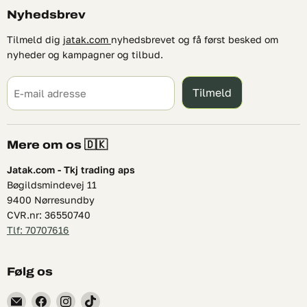
Nyhedsbrev
Tilmeld dig
jatak.com
nyhedsbrevet og få først besked om
nyheder og kampagner og tilbud.
Tilmeld
E-mail adresse
Mere om os 🇩🇰
Jatak.com - Tkj trading aps
Bøgildsmindevej 11
9400 Nørresundby
CVR.nr: 36550740
Tlf: 70707616
Følg os
Find
Find
Find
Find