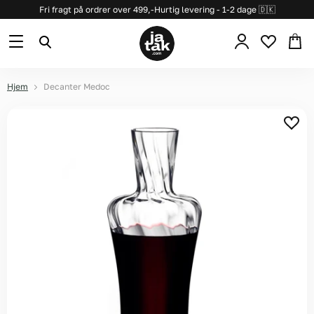
Fri fragt på ordrer over 499,-
Hurtig levering - 1-2 dage 🇩🇰
Se
Menu
Søg
kurv
Hjem
Decanter Medoc