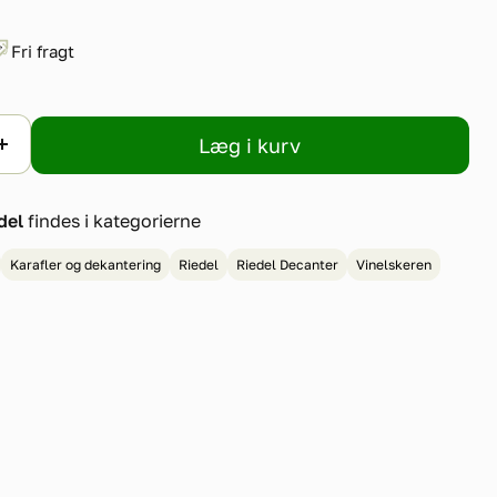
Fri fragt
Læg i kurv
del
findes i kategorierne
Karafler og dekantering
Riedel
Riedel Decanter
Vinelskeren