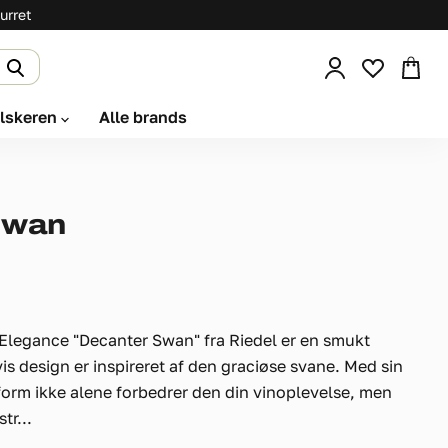
urret
Se
kurv
elskeren
Alle brands
Swan
 Elegance "Decanter Swan" fra Riedel er en smukt
is design er inspireret af den graciøse svane. Med sin
form ikke alene forbedrer den din vinoplevelse, men
tr...