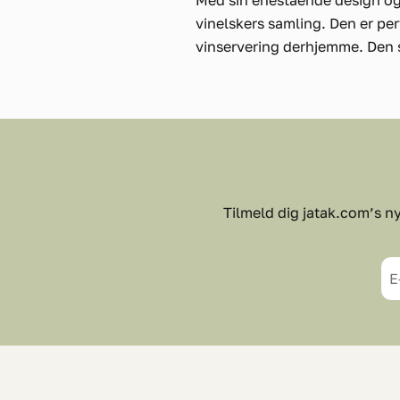
Med sin enestående design og f
vinelskers samling. Den er per
vinservering derhjemme. Den s
Tilmeld dig jatak.com’s ny
E