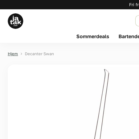
Fri f
Sommerdeals
Bartend
Hjem
Decanter Swan