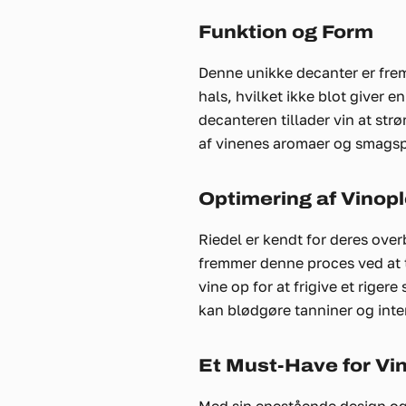
Funktion og Form
Denne unikke decanter er frems
hals, hvilket ikke blot giver 
decanteren tillader vin at str
af vinenes aromaer og smagspr
Optimering af Vinop
Riedel er kendt for deres ove
fremmer denne proces ved at t
vine op for at frigive et rige
kan blødgøre tanniner og inten
Et Must-Have for Vi