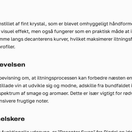
tillet af fint krystal, som er blevet omhyggeligt håndforme
en visuel effekt, men også fungerer som en praktisk måde at 
ømme langs decanterens kurver, hvilket maksimerer iltningsf
ofiler.
levelsen
rbevisning om, at iltningsprocessen kan forbedre næsten e
illade vin at udvikle sig og modne, adskille fra bundfaldet
re spektrum af smage og aromaer. Dette er især vigtigt for rø
sivere frugtige noter.
nelskere