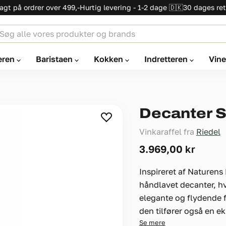
ragt på ordrer over 499,-
Hurtig levering - 1-2 dage 🇩🇰
30 dages ret
eren
Baristaen
Kokken
Indretteren
Vin
Decanter 
Vinkaraffel fra
Riedel
Nuværende pris
3.969,00 kr
Inspireret af Naturens
håndlavet decanter, hv
elegante og flydende 
den tilfører også en eks
Se mere