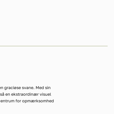
den graciøse svane. Med sin
gså en ekstraordinær visuel
ære centrum for opmærksomhed