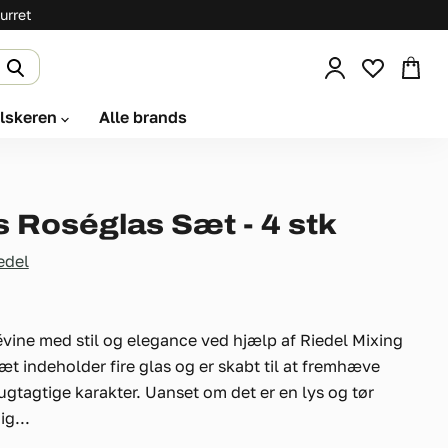
urret
Se
kurv
elskeren
Alle brands
s Roséglas Sæt - 4 stk
edel
vine med stil og elegance ved hjælp af Riedel Mixing
æt indeholder fire glas og er skabt til at fremhæve
ugtagtige karakter. Uanset om det er en lys og tør
g...