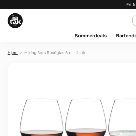
Fri f
Sommerdeals
Bartend
Hjem
Mixing Sets Roséglas Sæt - 4 stk