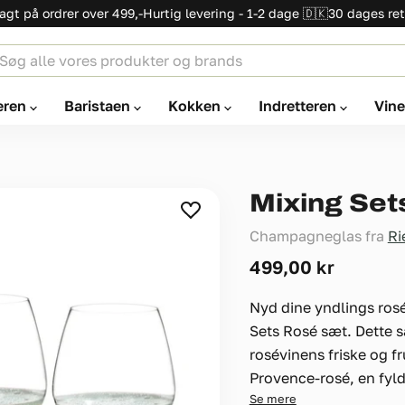
ragt på ordrer over 499,-
Hurtig levering - 1-2 dage 🇩🇰
30 dages ret
eren
Baristaen
Kokken
Indretteren
Vin
Mixing Set
Champagneglas fra
Ri
Nuværende pris
499,00 kr
Nyd dine yndlings rosé
Sets Rosé sæt. Dette s
rosévinens friske og fr
Provence-rosé, en fyldi
Se mere