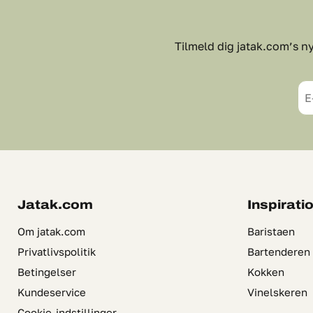
Tilmeld dig jatak.com’s ny
E
Jatak.com
Inspirati
Om jatak.com
Baristaen
Privatlivspolitik
Bartenderen
Betingelser
Kokken
Kundeservice
Vinelskeren
Cookie-indstillinger