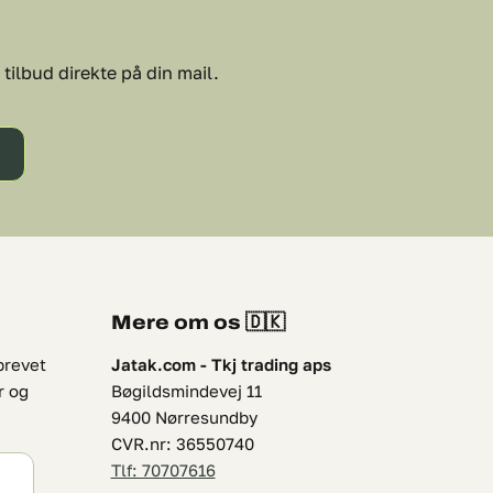
tilbud direkte på din mail.
Mere om os 🇩🇰
brevet
Jatak.com - Tkj trading aps
r og
Bøgildsmindevej 11
9400 Nørresundby
CVR.nr: 36550740
Tlf: 70707616