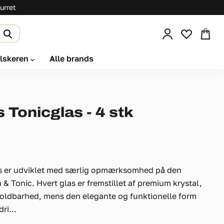
urret
Se
kurv
elskeren
Alle brands
 Tonicglas - 4 stk
as er udviklet med særlig opmærksomhed på den
& Tonic. Hvert glas er fremstillet af premium krystal,
 holdbarhed, mens den elegante og funktionelle form
ri...