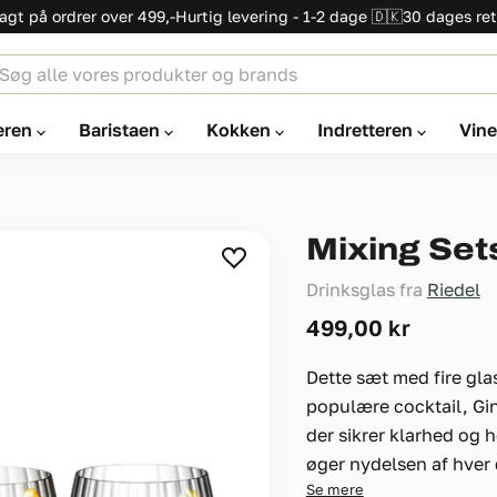
ragt på ordrer over 499,-
Hurtig levering - 1-2 dage 🇩🇰
30 dages ret
eren
Baristaen
Kokken
Indretteren
Vin
Mixing Sets
Drinksglas fra
Riedel
Nuværende pris
499,00 kr
Dette sæt med fire gl
populære cocktail, Gin 
der sikrer klarhed og
øger nydelsen af hver d
Se mere