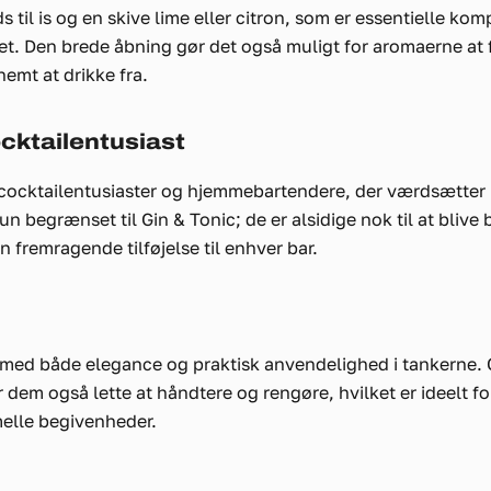
ads til is og en skive lime eller citron, som er essentielle 
t. Den brede åbning gør det også muligt for aromaerne at f
emt at drikke fra.
ocktailentusiast
r cocktailentusiaster og hjemmebartendere, der værdsætter k
n begrænset til Gin & Tonic; de er alsidige nok til at blive b
en fremragende tilføjelse til enhver bar.
 med både elegance og praktisk anvendelighed i tankerne. 
 dem også lette at håndtere og rengøre, hvilket er ideelt f
lle begivenheder.