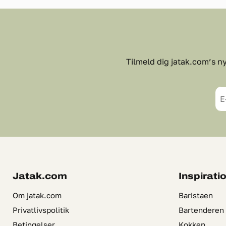
Tilmeld dig jatak.com’s ny
E
Jatak.com
Inspirati
Om jatak.com
Baristaen
Privatlivspolitik
Bartenderen
Betingelser
Kokken