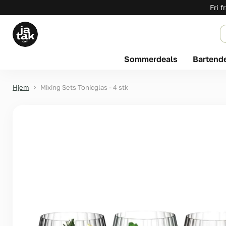
Fri f
Sommerdeals
Bartend
Hjem
Mixing Sets Tonicglas - 4 stk