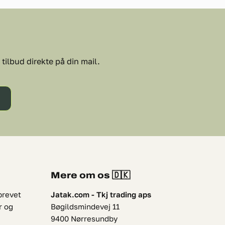
tilbud direkte på din mail.
Mere om os 🇩🇰
brevet
Jatak.com - Tkj trading aps
r og
Bøgildsmindevej 11
9400 Nørresundby