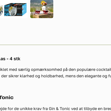
as - 4 stk
viklet med særlig opmærksomhed på den populære cocktail, 
l, der sikrer klarhed og holdbarhed, mens den elegante og f
 Tonic
øjde for de unikke krav fra Gin & Tonic ved at tilbyde en b