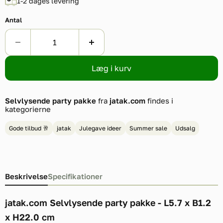
1-2 dages levering
Antal
Læg i kurv
Selvlysende party pakke
fra
jatak.com
findes i
kategorierne
Gode tilbud 🥂
jatak
Julegave ideer
Summer sale
Udsalg
Beskrivelse
Specifikationer
jatak.com Selvlysende party pakke - L5.7 x B1.2
x H22.0 cm