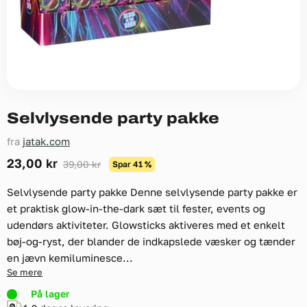
Selvlysende party pakke
fra
jatak.com
Nuværende pris
23,00 kr
Original pris
39,00 kr
Spar
41
%
Selvlysende party pakke Denne selvlysende party pakke er
et praktisk glow-in-the-dark sæt til fester, events og
udendørs aktiviteter. Glowsticks aktiveres med et enkelt
bøj-og-ryst, der blander de indkapslede væsker og tænder
en jævn kemiluminesce...
Se mere
På lager