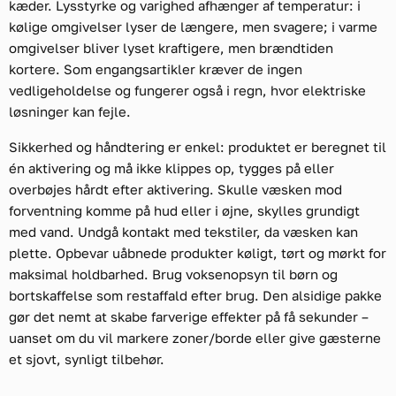
kæder. Lysstyrke og varighed afhænger af temperatur: i
kølige omgivelser lyser de længere, men svagere; i varme
omgivelser bliver lyset kraftigere, men brændtiden
kortere. Som engangsartikler kræver de ingen
vedligeholdelse og fungerer også i regn, hvor elektriske
løsninger kan fejle.
Sikkerhed og håndtering er enkel: produktet er beregnet til
én aktivering og må ikke klippes op, tygges på eller
overbøjes hårdt efter aktivering. Skulle væsken mod
forventning komme på hud eller i øjne, skylles grundigt
med vand. Undgå kontakt med tekstiler, da væsken kan
plette. Opbevar uåbnede produkter køligt, tørt og mørkt for
maksimal holdbarhed. Brug voksenopsyn til børn og
bortskaffelse som restaffald efter brug. Den alsidige pakke
gør det nemt at skabe farverige effekter på få sekunder –
uanset om du vil markere zoner/borde eller give gæsterne
et sjovt, synligt tilbehør.