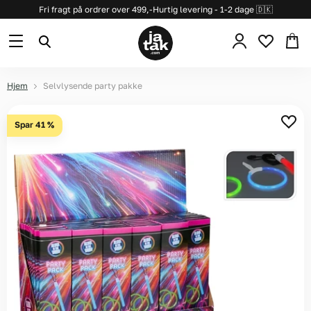
Fri fragt på ordrer over 499,-
Hurtig levering - 1-2 dage 🇩🇰
Se
Menu
Søg
kurv
Hjem
Selvlysende party pakke
Spar
41
%