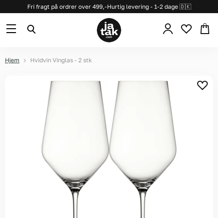
Fri fragt på ordrer over 499,-
Hurtig levering - 1-2 dage 🇩🇰
Se
Menu
Søg
kurv
Hjem
Hvidvin Vinglas - 2 stk