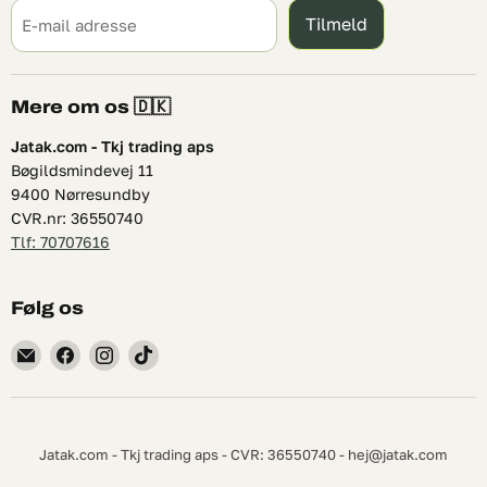
Tilmeld
E-mail adresse
Mere om os 🇩🇰
Jatak.com - Tkj trading aps
Bøgildsmindevej 11
9400 Nørresundby
CVR.nr: 36550740
Tlf: 70707616
Følg os
Find
Find
Find
Find
os
os
os
os
på
på
på
på
E-
Facebook
Instagram
TikTok
mail
Jatak.com - Tkj trading aps - CVR: 36550740 - hej@jatak.com